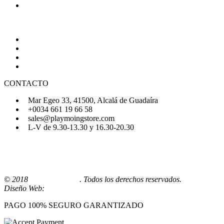
Política de Cookies
AYUDA
Quiénes Somos
Preguntas Frecuentes
Regístrate
Iniciar Sesión
CONTACTO
Mar Egeo 33, 41500, Alcalá de Guadaíra
+0034 661 19 66 58
sales@playmoingstore.com
L-V de 9.30-13.30 y 16.30-20.30
© 2018
Playmoingstore
. Todos los derechos reservados.
Diseño Web:
Comunicaalcala
PAGO 100% SEGURO GARANTIZADO