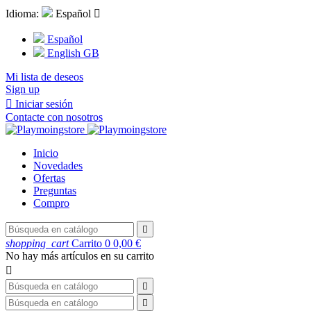
Idioma:
Español

Español
English GB
Mi lista de deseos
Sign up

Iniciar sesión
Contacte con nosotros
Inicio
Novedades
Ofertas
Preguntas
Compro

shopping_cart
Carrito
0
0,00 €
No hay más artículos en su carrito


