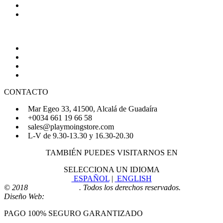
Política de Privacidad
Política de Cookies
AYUDA
Quiénes Somos
Preguntas Frecuentes
Regístrate
Iniciar Sesión
CONTACTO
Mar Egeo 33, 41500, Alcalá de Guadaíra
+0034 661 19 66 58
sales@playmoingstore.com
L-V de 9.30-13.30 y 16.30-20.30
TAMBIÉN PUEDES VISITARNOS EN
SELECCIONA UN IDIOMA
ESPAÑOL
|
ENGLISH
© 2018
Playmoingstore
. Todos los derechos reservados.
Diseño Web:
Comunicaalcala
PAGO 100% SEGURO GARANTIZADO