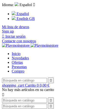
Idioma:
Español

Español
English GB
Mi lista de deseos
Sign up

Iniciar sesión
Contacte con nosotros
Inicio
Novedades
Ofertas
Preguntas
Compro

shopping_cart
Carrito
0
0,00 €
No hay más artículos en su carrito


