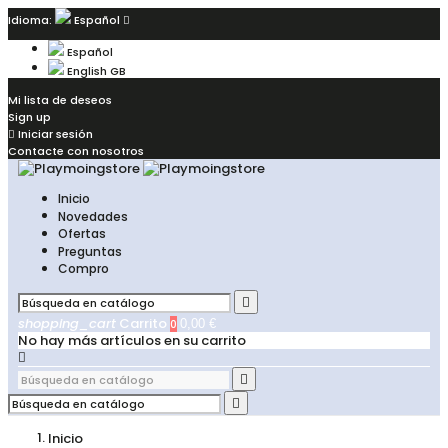
Idioma:
Español

Español
English GB
Mi lista de deseos
Sign up

Iniciar sesión
Contacte con nosotros
Inicio
Novedades
Ofertas
Preguntas
Compro

shopping_cart
Carrito
0
0,00 €
No hay más artículos en su carrito



Inicio