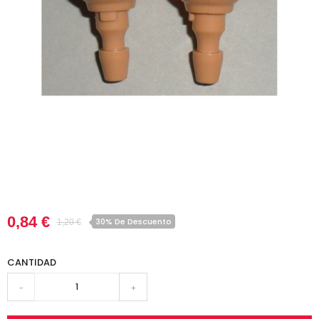
0,84 €
30% De Descuento
1,20 €
CANTIDAD
-
+