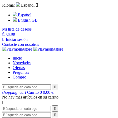
Idioma:
Español

Español
English GB
Mi lista de deseos
Sign up

Iniciar sesión
Contacte con nosotros
Inicio
Novedades
Ofertas
Preguntas
Compro

shopping_cart
Carrito
0
0,00 €
No hay más artículos en su carrito


