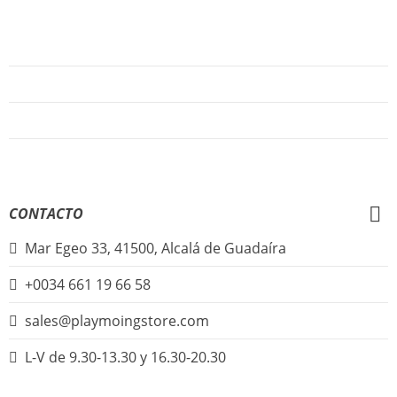
AYUDA
Quiénes Somos
Preguntas Frecuentes
Regístrate
Iniciar Sesión
CONTACTO
Mar Egeo 33, 41500, Alcalá de Guadaíra
+0034 661 19 66 58
sales@playmoingstore.com
L-V de 9.30-13.30 y 16.30-20.30