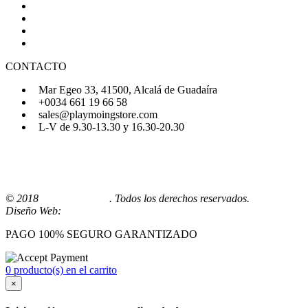
Quiénes Somos
Preguntas Frecuentes
Regístrate
Iniciar Sesión
CONTACTO
Mar Egeo 33, 41500, Alcalá de Guadaíra
+0034 661 19 66 58
sales@playmoingstore.com
L-V de 9.30-13.30 y 16.30-20.30
© 2018
Playmoingstore
. Todos los derechos reservados.
Diseño Web:
Comunicaalcala
PAGO 100% SEGURO GARANTIZADO
0 producto(s) en el carrito
×