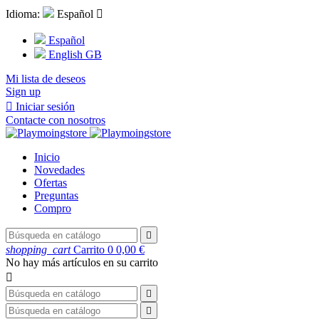
Idioma:
Español

Español
English GB
Mi lista de deseos
Sign up

Iniciar sesión
Contacte con nosotros
Inicio
Novedades
Ofertas
Preguntas
Compro

shopping_cart
Carrito
0
0,00 €
No hay más artículos en su carrito


