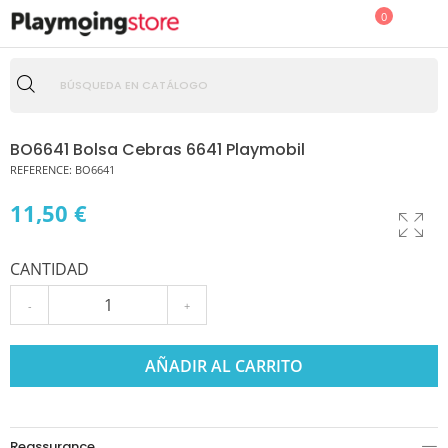
0
BO6641 Bolsa Cebras 6641 Playmobil
REFERENCE:
BO6641
11,50 €
CANTIDAD
-
+
AÑADIR AL CARRITO
Reassurance