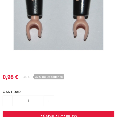
0,98 €
30% De Descuento
1,40 €
CANTIDAD
-
+
AÑADIR AL CARRITO