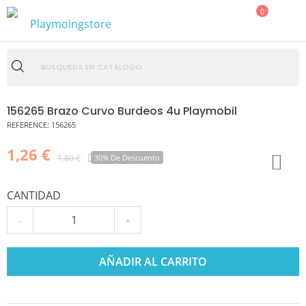
0
156265 Brazo Curvo Burdeos 4u Playmobil
REFERENCE:
156265
1,26 €
1,80 €
30% De Descuento
CANTIDAD
-
+
AÑADIR AL CARRITO