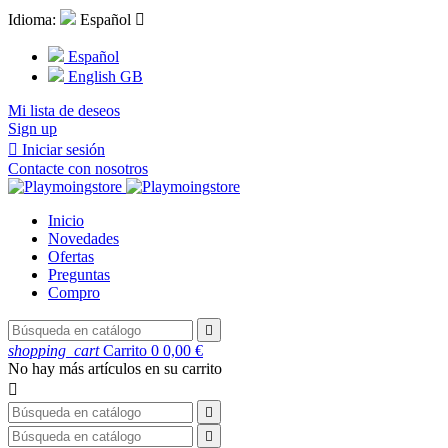
Idioma:
Español

Español
English GB
Mi lista de deseos
Sign up

Iniciar sesión
Contacte con nosotros
Inicio
Novedades
Ofertas
Preguntas
Compro

shopping_cart
Carrito
0
0,00 €
No hay más artículos en su carrito


