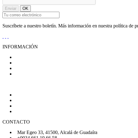
Suscríbete a nuestro boletín. Más información en nuestra política de p
INFORMACIÓN
Condiciones Generales de Venta
Aviso Legal
Política de Privacidad
Política de Cookies
AYUDA
Quiénes Somos
Preguntas Frecuentes
Regístrate
Iniciar Sesión
CONTACTO
Mar Egeo 33, 41500, Alcalá de Guadaíra
+0034 661 19 66 58