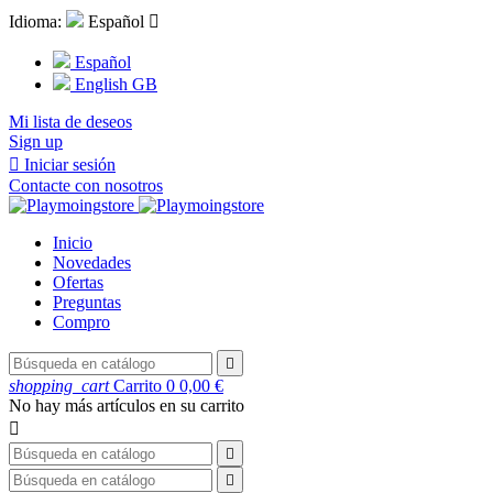
Idioma:
Español

Español
English GB
Mi lista de deseos
Sign up

Iniciar sesión
Contacte con nosotros
Inicio
Novedades
Ofertas
Preguntas
Compro

shopping_cart
Carrito
0
0,00 €
No hay más artículos en su carrito


