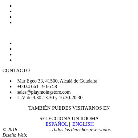
Condiciones Generales de Venta
Aviso Legal
Política de Privacidad
Política de Cookies
AYUDA
Quiénes Somos
Preguntas Frecuentes
Regístrate
Iniciar Sesión
CONTACTO
Mar Egeo 33, 41500, Alcalá de Guadaíra
+0034 661 19 66 58
sales@playmoingstore.com
L-V de 9.30-13.30 y 16.30-20.30
TAMBIÉN PUEDES VISITARNOS EN
SELECCIONA UN IDIOMA
ESPAÑOL
|
ENGLISH
© 2018
Playmoingstore
. Todos los derechos reservados.
Diseño Web:
Comunicaalcala