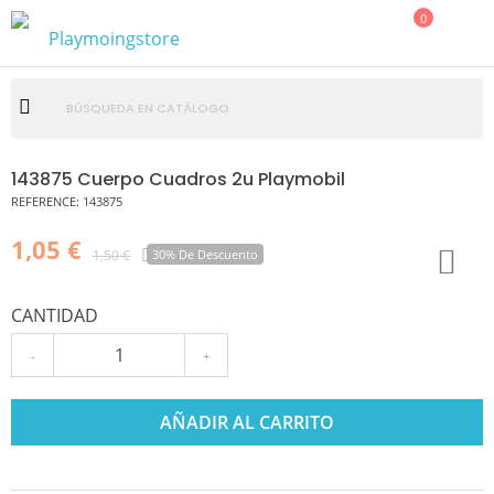
0
143875 Cuerpo Cuadros 2u Playmobil
REFERENCE:
143875
1,05 €
1,50 €
30% De Descuento
CANTIDAD
-
+
AÑADIR AL CARRITO