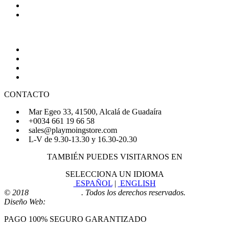
Política de Privacidad
Política de Cookies
AYUDA
Quiénes Somos
Preguntas Frecuentes
Regístrate
Iniciar Sesión
CONTACTO
Mar Egeo 33, 41500, Alcalá de Guadaíra
+0034 661 19 66 58
sales@playmoingstore.com
L-V de 9.30-13.30 y 16.30-20.30
TAMBIÉN PUEDES VISITARNOS EN
SELECCIONA UN IDIOMA
ESPAÑOL
|
ENGLISH
© 2018
Playmoingstore
. Todos los derechos reservados.
Diseño Web:
Comunicaalcala
PAGO 100% SEGURO GARANTIZADO