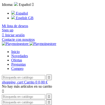
Idioma:
Español

Español
English GB
Mi lista de deseos
Sign up

Iniciar sesión
Contacte con nosotros
Inicio
Novedades
Ofertas
Preguntas
Compro

shopping_cart
Carrito
0
0,00 €
No hay más artículos en su carrito


