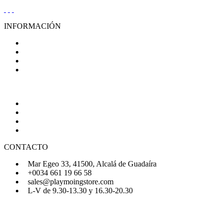
INFORMACIÓN
Condiciones Generales de Venta
Aviso Legal
Política de Privacidad
Política de Cookies
AYUDA
Quiénes Somos
Preguntas Frecuentes
Regístrate
Iniciar Sesión
CONTACTO
Mar Egeo 33, 41500, Alcalá de Guadaíra
+0034 661 19 66 58
sales@playmoingstore.com
L-V de 9.30-13.30 y 16.30-20.30