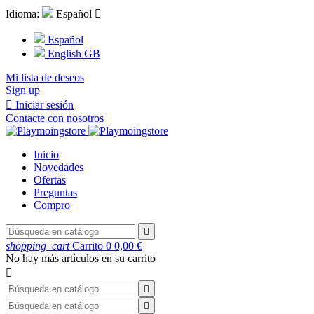
Idioma:
Español

Español
English GB
Mi lista de deseos
Sign up

Iniciar sesión
Contacte con nosotros
Inicio
Novedades
Ofertas
Preguntas
Compro

shopping_cart
Carrito
0
0,00 €
No hay más artículos en su carrito


