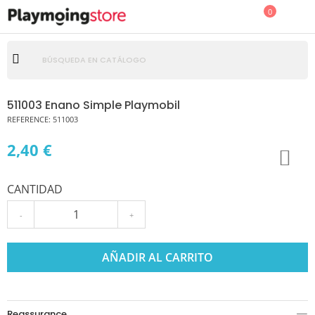
0
511003 Enano Simple Playmobil
REFERENCE:
511003
2,40 €
CANTIDAD
-
+
AÑADIR AL CARRITO
Reassurance