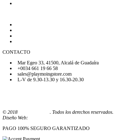
Política de Cookies
AYUDA
Quiénes Somos
Preguntas Frecuentes
Regístrate
Iniciar Sesión
CONTACTO
Mar Egeo 33, 41500, Alcalá de Guadaíra
+0034 661 19 66 58
sales@playmoingstore.com
L-V de 9.30-13.30 y 16.30-20.30
© 2018
Playmoingstore
. Todos los derechos reservados.
Diseño Web:
Comunicaalcala
PAGO 100% SEGURO GARANTIZADO