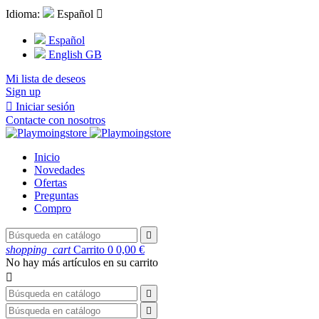
Idioma:
Español

Español
English GB
Mi lista de deseos
Sign up

Iniciar sesión
Contacte con nosotros
Inicio
Novedades
Ofertas
Preguntas
Compro

shopping_cart
Carrito
0
0,00 €
No hay más artículos en su carrito


