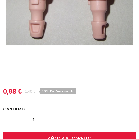
0,98 €
30% De Descuento
1,40 €
CANTIDAD
-
+
AÑADIR AL CARRITO