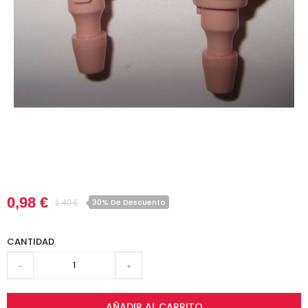
0,98 €
30% De Descuento
1,40 €
CANTIDAD
-
+
AÑADIR AL CARRITO