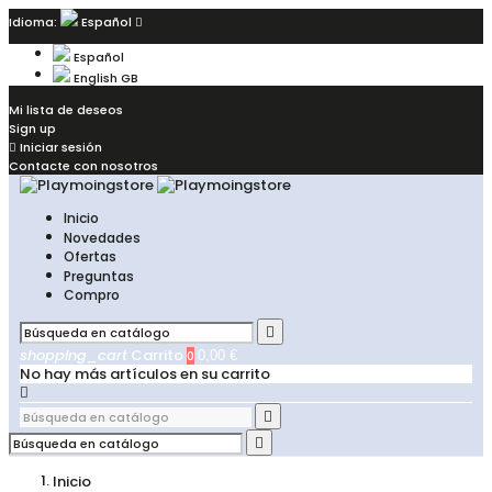
Idioma:
Español

Español
English GB
Mi lista de deseos
Sign up

Iniciar sesión
Contacte con nosotros
Inicio
Novedades
Ofertas
Preguntas
Compro

shopping_cart
Carrito
0
0,00 €
No hay más artículos en su carrito



Inicio