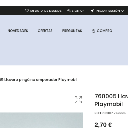
INICIAR SESIÓN
MI LISTA DE DESEOS
SIGN UP
NOVEDADES
OFERTAS
PREGUNTAS
COMPRO
5 Llavero pingüino emperador Playmobil
760005 Lla
Playmobil
REFERENCE:
760005
2,70 €