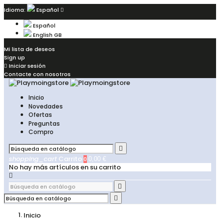
Idioma:
Español

Español
English GB
Mi lista de deseos
Sign up

Iniciar sesión
Contacte con nosotros
Inicio
Novedades
Ofertas
Preguntas
Compro

shopping_cart
Carrito
0
0,00 €
No hay más artículos en su carrito



Inicio