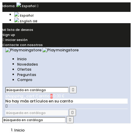
Idioma:
Español

Español
English GB
Mi lista de deseos
Sign up

Iniciar sesión
Contacte con nosotros
Inicio
Novedades
Ofertas
Preguntas
Compro

shopping_cart
Carrito
0
0,00 €
No hay más artículos en su carrito



Inicio