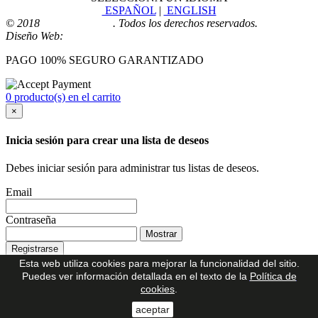
ESPAÑOL
|
ENGLISH
© 2018
Playmoingstore
. Todos los derechos reservados.
Diseño Web:
Comunicaalcala
PAGO 100% SEGURO GARANTIZADO
0 producto(s) en el carrito
×
Inicia sesión para crear una lista de deseos
Debes iniciar sesión para administrar tus listas de deseos.
Email
Contraseña
Mostrar
Registrarse
¿Has olvidado tu contraseña?
Esta web utiliza cookies para mejorar la funcionalidad del sitio.
Puedes ver información detallada en el texto de la
Política de
¿No tienes cuenta?
cookies
.
aceptar
Crea una cuenta ahora