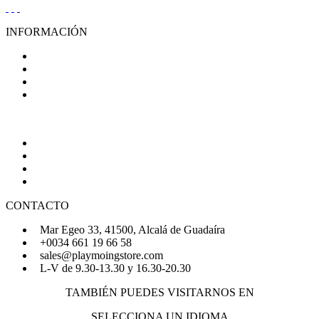
INFORMACIÓN
Condiciones Generales de Venta
Aviso Legal
Política de Privacidad
Política de Cookies
AYUDA
Quiénes Somos
Preguntas Frecuentes
Regístrate
Iniciar Sesión
CONTACTO
Mar Egeo 33, 41500, Alcalá de Guadaíra
+0034 661 19 66 58
sales@playmoingstore.com
L-V de 9.30-13.30 y 16.30-20.30
TAMBIÉN PUEDES VISITARNOS EN
SELECCIONA UN IDIOMA