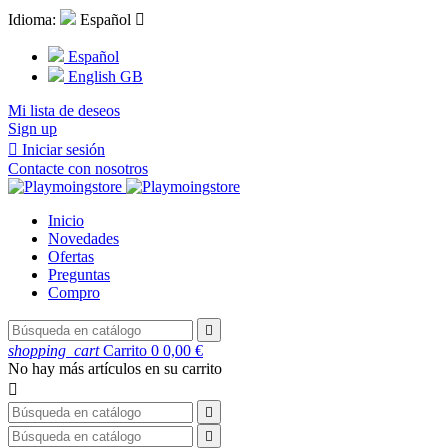
Idioma:
Español

Español
English GB
Mi lista de deseos
Sign up

Iniciar sesión
Contacte con nosotros
Inicio
Novedades
Ofertas
Preguntas
Compro

shopping_cart
Carrito
0
0,00 €
No hay más artículos en su carrito


