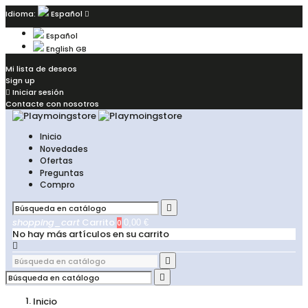
Idioma:
Español

Español
English GB
Mi lista de deseos
Sign up

Iniciar sesión
Contacte con nosotros
Inicio
Novedades
Ofertas
Preguntas
Compro

shopping_cart
Carrito
0
0,00 €
No hay más artículos en su carrito



Inicio