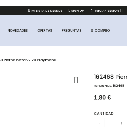
INICIAR SESIÓN
MI LISTA DE DESEOS
SIGN UP
NOVEDADES
OFERTAS
PREGUNTAS
COMPRO
8 Pierna bota v2 2u Playmobil
162468 Pier
REFERENCE:
162468
1,80 €
CANTIDAD
-