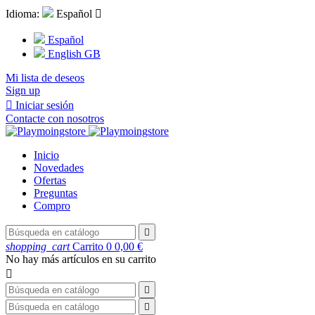
Idioma:
Español

Español
English GB
Mi lista de deseos
Sign up

Iniciar sesión
Contacte con nosotros
Inicio
Novedades
Ofertas
Preguntas
Compro

shopping_cart
Carrito
0
0,00 €
No hay más artículos en su carrito


