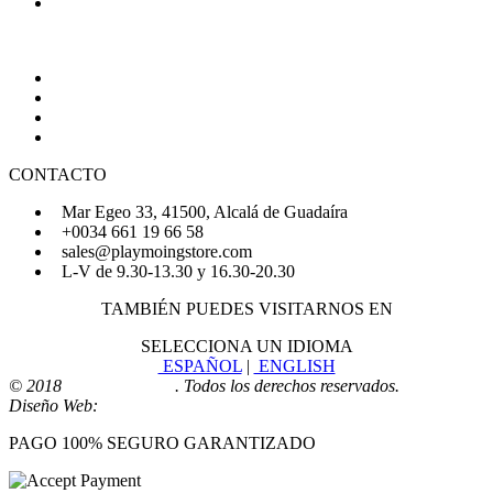
Política de Cookies
AYUDA
Quiénes Somos
Preguntas Frecuentes
Regístrate
Iniciar Sesión
CONTACTO
Mar Egeo 33, 41500, Alcalá de Guadaíra
+0034 661 19 66 58
sales@playmoingstore.com
L-V de 9.30-13.30 y 16.30-20.30
TAMBIÉN PUEDES VISITARNOS EN
SELECCIONA UN IDIOMA
ESPAÑOL
|
ENGLISH
© 2018
Playmoingstore
. Todos los derechos reservados.
Diseño Web:
Comunicaalcala
PAGO 100% SEGURO GARANTIZADO