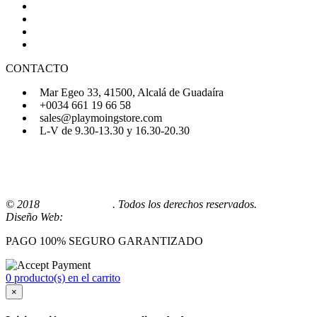
Quiénes Somos
Preguntas Frecuentes
Regístrate
Iniciar Sesión
CONTACTO
Mar Egeo 33, 41500, Alcalá de Guadaíra
+0034 661 19 66 58
sales@playmoingstore.com
L-V de 9.30-13.30 y 16.30-20.30
© 2018
Playmoingstore
. Todos los derechos reservados.
Diseño Web:
Comunicaalcala
PAGO 100% SEGURO GARANTIZADO
0 producto(s) en el carrito
×