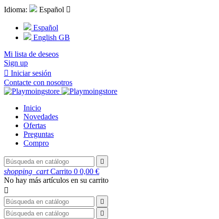
Idioma:
Español

Español
English GB
Mi lista de deseos
Sign up

Iniciar sesión
Contacte con nosotros
Inicio
Novedades
Ofertas
Preguntas
Compro

shopping_cart
Carrito
0
0,00 €
No hay más artículos en su carrito


