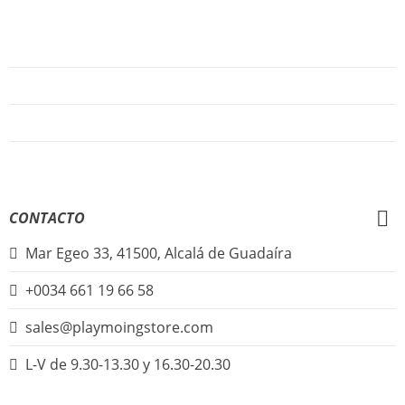
AYUDA
Quiénes Somos
Preguntas Frecuentes
Regístrate
Iniciar Sesión
CONTACTO
Mar Egeo 33, 41500, Alcalá de Guadaíra
+0034 661 19 66 58
sales@playmoingstore.com
L-V de 9.30-13.30 y 16.30-20.30