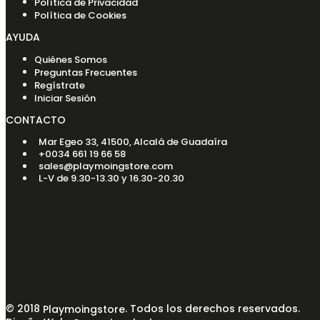
Política de Privacidad
Política de Cookies
AYUDA
Quiénes Somos
Preguntas Frecuentes
Regístrate
Iniciar Sesión
CONTACTO
Mar Egeo 33, 41500, Alcalá de Guadaíra
+0034 661 19 66 58
sales@playmoingstore.com
L-V de 9.30-13.30 y 16.30-20.30
© 2018
. Todos los derechos reservados.
Playmoingstore