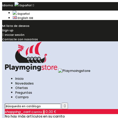
Idioma:
Español

Español
English GB
Mi lista de deseos
Sign up

Iniciar sesión
Contacte con nosotros
Inicio
Novedades
Ofertas
Preguntas
Compro

shopping_cart
0,00 €
Carrito
0
No hay más artículos en su carrito