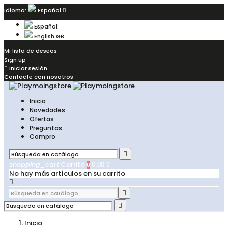
Idioma:
Español

Español
English GB
Mi lista de deseos
Sign up

Iniciar sesión
Contacte con nosotros
Inicio
Novedades
Ofertas
Preguntas
Compro

shopping_cart
Carrito
0
0,00 €
No hay más artículos en su carrito



Inicio