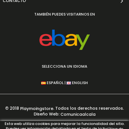
CONTACTO
TAMBIÉN PUEDES VISITARNOS EN
SELECCIONA UN IDIOMA
|
ESPAÑOL
ENGLISH
© 2018
. Todos los derechos reservados.
Playmoingstore
Diseño Web:
Comunicaalcala
PAGO 100% SEGURO GARANTIZADO
Esta web utiliza cookies para mejorar la funcionalidad del sitio.
Puedes ver información detallada en el texto de la
Política de