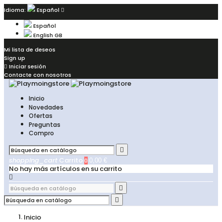
Idioma:
Español

Español
English GB
Mi lista de deseos
Sign up

Iniciar sesión
Contacte con nosotros
Inicio
Novedades
Ofertas
Preguntas
Compro

shopping_cart
Carrito
0
0,00 €
No hay más artículos en su carrito



Inicio