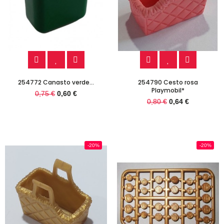
254772 Canasto verde...
254790 Cesto rosa
Playmobil*
0,75 €
0,60 €
0,80 €
0,64 €
-20%
-20%