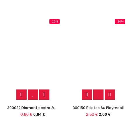
-20%
-20%
300082 Diamante cetro 2u...
300150 Billetes 6u Playmobil
0,80 €
0,64 €
2,50 €
2,00 €