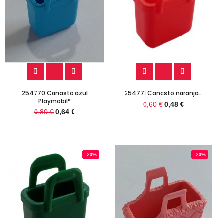
254770 Canasto azul
254771 Canasto naranja...
Playmobil*
0,60 €
0,48 €
0,80 €
0,64 €
-20%
-20%