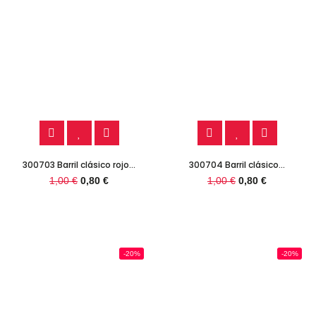
300703 Barril clásico rojo...
300704 Barril clásico...
1,00 €
0,80 €
1,00 €
0,80 €
-20%
-20%