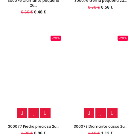
300075 Diamante pequeño
300076 Gema pequeña 2u...
2u...
0,70 €
0,56 €
0,60 €
0,48 €
-20%
-20%
300077 Piedra preciosa 2u...
300078 Diamante casco 2u...
1,20 €
0,96 €
1,40 €
1,12 €