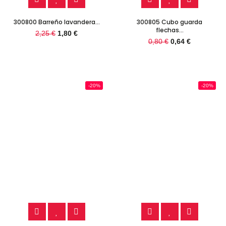
300800 Barreño lavandera...
300805 Cubo guarda
flechas...
2,25 €
1,80 €
0,80 €
0,64 €
-20%
-20%