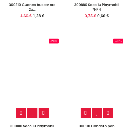
300810 Cuenco buscar oro
300880 Saco 1u Playmobil
2u...
*HP4
1,60 €
1,28 €
0,75 €
0,60 €
-20%
-20%
300881 Saco 1u Playmobil
300911 Canasto pan