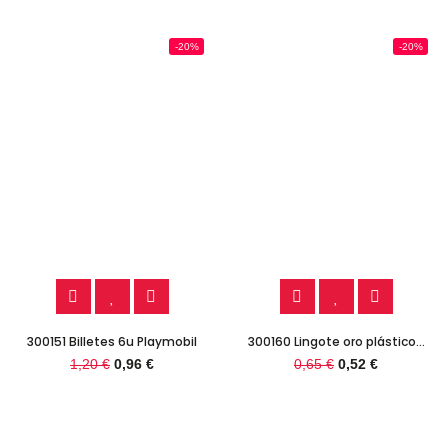
-20%
-20%
300151 Billetes 6u Playmobil
300160 Lingote oro plástico...
1,20 €
0,96 €
0,65 €
0,52 €