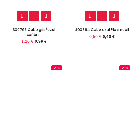
300763 Cubo gris/azul
300764 Cubo azul Playmobil
cañón...
0,50 €
0,40 €
1,20 €
0,96 €
-20%
-20%