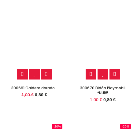
300661 Caldero dorado...
300670 Bidón Playmobil
*NUR5
1,00 €
0,80 €
1,00 €
0,80 €
-20%
-20%