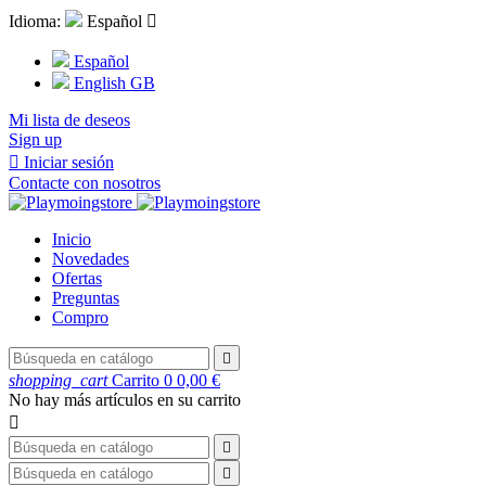
Idioma:
Español

Español
English GB
Mi lista de deseos
Sign up

Iniciar sesión
Contacte con nosotros
Inicio
Novedades
Ofertas
Preguntas
Compro

shopping_cart
Carrito
0
0,00 €
No hay más artículos en su carrito


