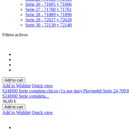
Serie 26 - 71605 y 71606
Serie 27 - 71760 y 71761
Serie 28 - 71889 y 71890
Serie 29 - 72027 y 72028
Serie 30 - 72139 y 72140
Filtros activos
Add to cart
Add to Wishlist
Quick view
S24H00 Serie completa chicos (1x por tipo) Playmobil Serie 24 70939 
S24H00 Serie completa...
36,00 €
Add to cart
Add to Wishlist
Quick view