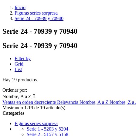
Inicio
Figuras series sorpresa
Serie 24 - 70939 y 70940
Serie 24 - 70939 y 70940
Serie 24 - 70939 y 70940
Filter by
Grid
List
Hay 19 productos.
Ordenar por:
Nombre, A a Z

Ventas en orden decreciente
Relevancia
Nombre, A a Z
Nombre, Z a
Mostrando 1-19 de 19 artículo(s)
Categories
Figuras series sorpresa
Serie 1 - 5203 y 5204
Serie 2 - 5157 y 5158