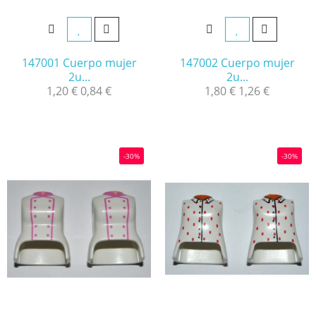
147001 Cuerpo mujer
147002 Cuerpo mujer
2u...
2u...
1,20 €
0,84 €
1,80 €
1,26 €
-30%
-30%