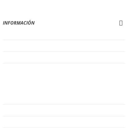
INFORMACIÓN
Condiciones Generales de Venta
Aviso Legal
Política de Privacidad
Política de Cookies
AYUDA
Quiénes Somos
Preguntas Frecuentes
Regístrate