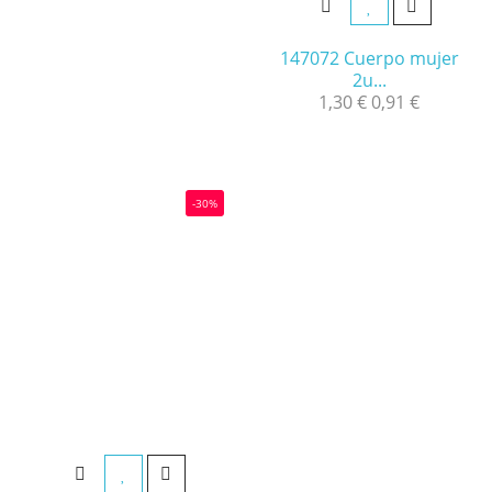
147072 Cuerpo mujer
2u...
1,30 €
0,91 €
-30%