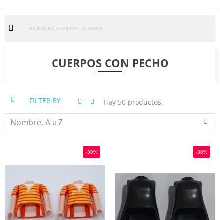
CUERPOS CON PECHO
FILTER BY
Hay 50 productos.
Nombre, A a Z
-30%
-30%