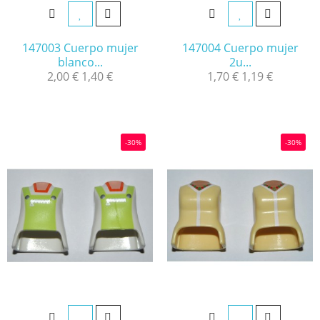
147003 Cuerpo mujer
147004 Cuerpo mujer
blanco...
2u...
2,00 €
1,40 €
1,70 €
1,19 €
-30%
-30%