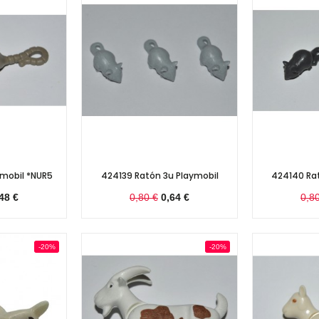
ymobil *NUR5
424139 Ratón 3u Playmobil
424140 Rat
48 €
0,80 €
0,64 €
0,8
-20%
-20%