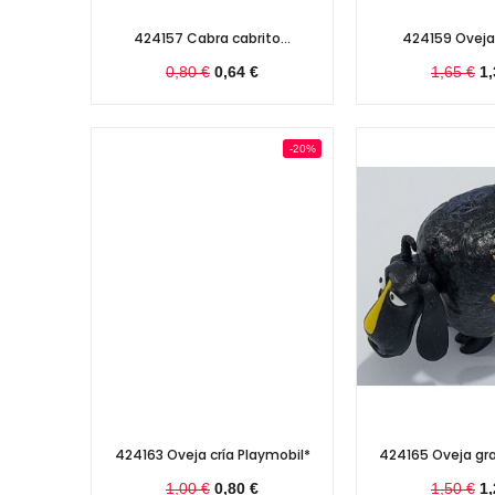
424157 Cabra cabrito...
424159 Oveja 
0,80 €
0,64 €
1,65 €
1,
-20%
424163 Oveja cría Playmobil*
424165 Oveja gra
1,00 €
0,80 €
1,50 €
1,