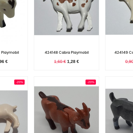
 Playmobil
424148 Cabra Playmobil
424149 Ca
96 €
1,60 €
1,28 €
0,9
-20%
-20%