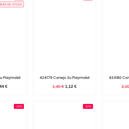
UERA DE STOCK
u Playmobil
424179 Conejo 2u Playmobil
424180 Con
44 €
1,40 €
1,12 €
2,2
-20%
-20%