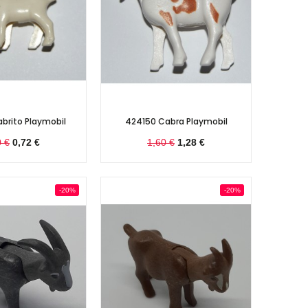
brito Playmobil
424150 Cabra Playmobil
0 €
0,72 €
1,60 €
1,28 €
-20%
-20%