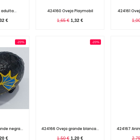
adulta...
424160 Oveja Playmobil
424161 Oveja
32 €
1,65 €
1,32 €
1,0
-20%
-20%
nde negra...
424166 Oveja grande blanca...
424167 Anim
20 €
1,50 €
1,20 €
2,7