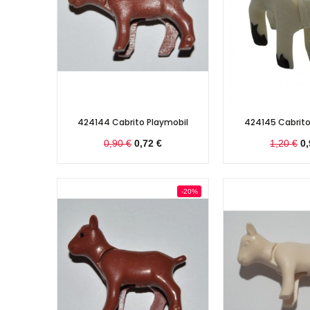
424144 Cabrito Playmobil
424145 Cabrito
0,90 €
0,72 €
1,20 €
0,
-20%