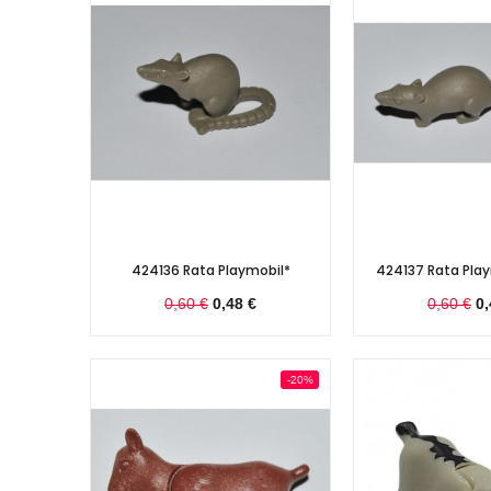
424136 Rata Playmobil*
424137 Rata Pla
0,60 €
0,48 €
0,60 €
0,
-20%