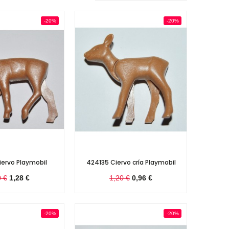
-20%
-20%
ervo Playmobil
424135 Ciervo cría Playmobil
0 €
1,28 €
1,20 €
0,96 €
-20%
-20%