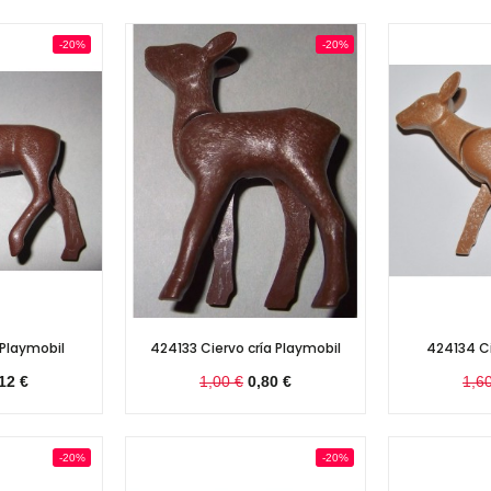
-20%
-20%
 Playmobil
424133 Ciervo cría Playmobil
424134 Ci
12 €
1,00 €
0,80 €
1,6
-20%
-20%