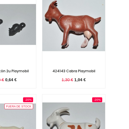
ón 2u Playmobil
424143 Cabra Playmobil
0 €
0,64 €
1,30 €
1,04 €
-20%
-20%
FUERA DE STOCK