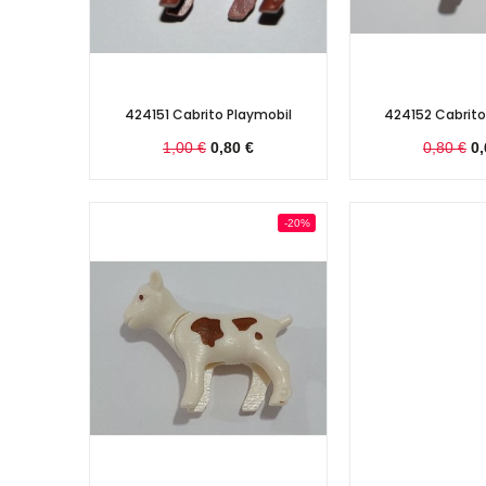
424151 Cabrito Playmobil
424152 Cabrito
1,00 €
0,80 €
0,80 €
0,
-20%