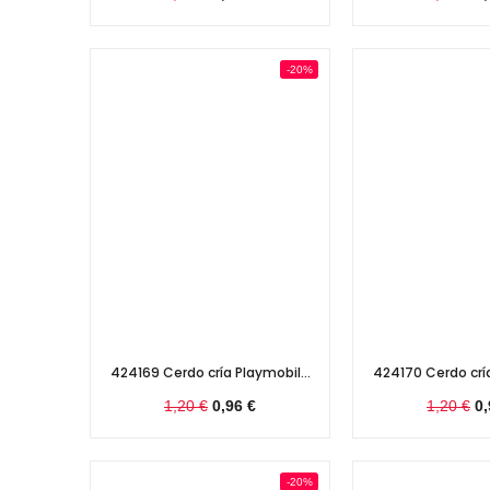
-20%
424169 Cerdo cría Playmobil...
424170 Cerdo cría
1,20 €
0,96 €
1,20 €
0,
-20%