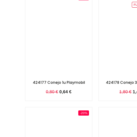
F
424177 Conejo 1u Playmobil
424178 Conejo 3
0,80 €
0,64 €
1,80 €
1,
-20%