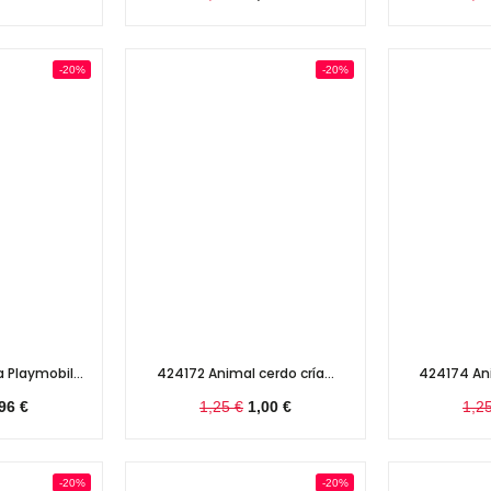
-20%
-20%
 Playmobil...
424172 Animal cerdo cría...
424174 Ani
96 €
1,25 €
1,00 €
1,2
-20%
-20%