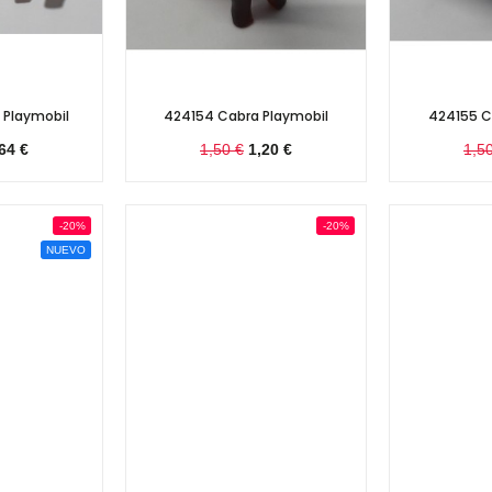
 Playmobil
424154 Cabra Playmobil
424155 C
64 €
1,50 €
1,20 €
1,5
-20%
-20%
NUEVO