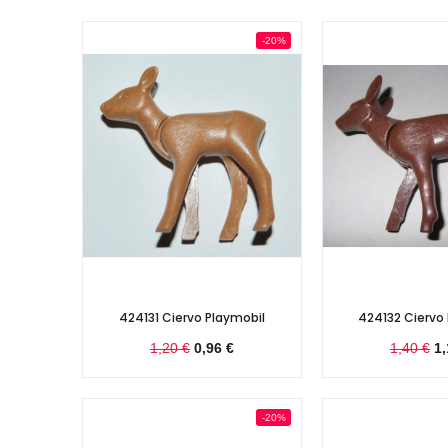
-20%
424131 Ciervo Playmobil
424132 Ciervo
1,20 €
0,96 €
1,40 €
1,
-20%