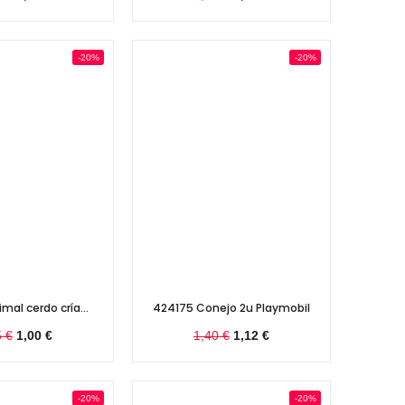
-20%
-20%
mal cerdo cría...
424175 Conejo 2u Playmobil
5 €
1,00 €
1,40 €
1,12 €
-20%
-20%