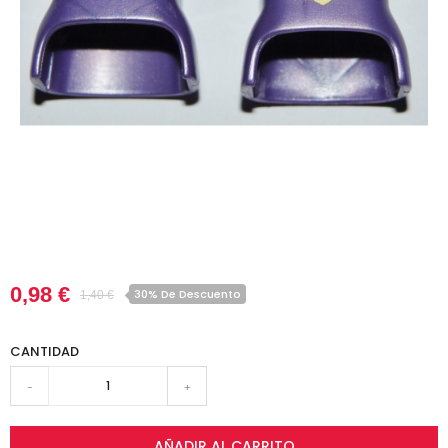
0,98 €
30% De Descuento
1,40 €
CANTIDAD
-
+
AÑADIR AL CARRITO